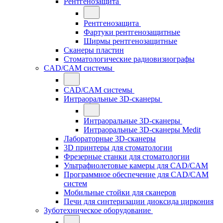
Рентгенозащита
Рентгенозащита
Фартуки рентгенозащитные
Ширмы рентгенозащитные
Сканеры пластин
Стоматологические радиовизиографы
CAD/CAM системы
CAD/CAM системы
Интраоральные 3D-сканеры
Интраоральные 3D-сканеры
Интраоральные 3D-сканеры Medit
Лабораторные 3D-сканеры
3D принтеры для стоматологии
Фрезерные станки для стоматологии
Ультрафиолетовые камеры для CAD/CAM
Программное обеспечение для CAD/CAM
систем
Мобильные стойки для сканеров
Печи для синтеризации диоксида циркония
Зуботехническое оборудование