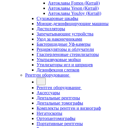
Автоклавы Fomos (Китай)
Автоклавы Yeson (Китай)
Автоклавы YouJoy (Китай)
Сухожаровые шкафы
Моюще-дезинфицирующие машины
Дистилляторы
Запечатывающие устройства
Уход за наконечниками
Бактерицидные Уф-камеры
Рециркуляторы и облучатели
Гласперленовые стерилизаторы
Ультразвуковые мойки
Утилизаторы игл и шприцев
Дезинфекция слепков
Рентген оборудование
Рентген оборудование
Аксессуары
Дентальные рентгены
Дентальные томографы
Комплекты рентген и визиограф
Негатоскопы
Ортопантомографы
Портативные рентгены