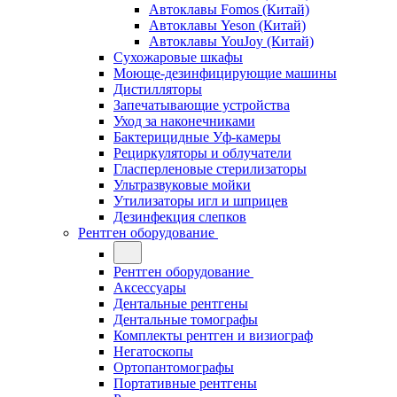
Автоклавы Fomos (Китай)
Автоклавы Yeson (Китай)
Автоклавы YouJoy (Китай)
Сухожаровые шкафы
Моюще-дезинфицирующие машины
Дистилляторы
Запечатывающие устройства
Уход за наконечниками
Бактерицидные Уф-камеры
Рециркуляторы и облучатели
Гласперленовые стерилизаторы
Ультразвуковые мойки
Утилизаторы игл и шприцев
Дезинфекция слепков
Рентген оборудование
Рентген оборудование
Аксессуары
Дентальные рентгены
Дентальные томографы
Комплекты рентген и визиограф
Негатоскопы
Ортопантомографы
Портативные рентгены