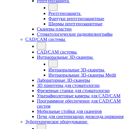
Рентгенозащита
Рентгенозащита
Фартуки рентгенозащитные
Ширмы рентгенозащитные
Сканеры пластин
Стоматологические радиовизиографы
CAD/CAM системы
CAD/CAM системы
Интраоральные 3D-сканеры
Интраоральные 3D-сканеры
Интраоральные 3D-сканеры Medit
Лабораторные 3D-сканеры
3D принтеры для стоматологии
Фрезерные станки для стоматологии
Ультрафиолетовые камеры для CAD/CAM
Программное обеспечение для CAD/CAM
систем
Мобильные стойки для сканеров
Печи для синтеризации диоксида циркония
Зуботехническое оборудование