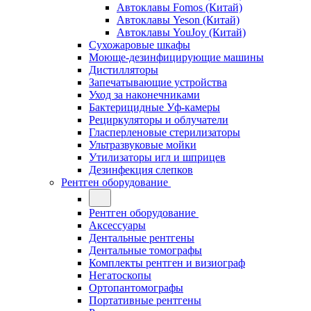
Автоклавы Fomos (Китай)
Автоклавы Yeson (Китай)
Автоклавы YouJoy (Китай)
Сухожаровые шкафы
Моюще-дезинфицирующие машины
Дистилляторы
Запечатывающие устройства
Уход за наконечниками
Бактерицидные Уф-камеры
Рециркуляторы и облучатели
Гласперленовые стерилизаторы
Ультразвуковые мойки
Утилизаторы игл и шприцев
Дезинфекция слепков
Рентген оборудование
Рентген оборудование
Аксессуары
Дентальные рентгены
Дентальные томографы
Комплекты рентген и визиограф
Негатоскопы
Ортопантомографы
Портативные рентгены