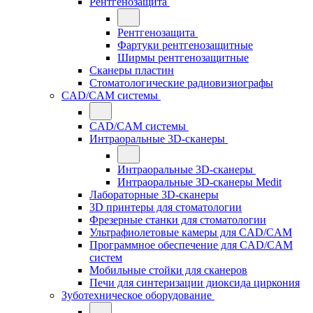
Рентгенозащита
Рентгенозащита
Фартуки рентгенозащитные
Ширмы рентгенозащитные
Сканеры пластин
Стоматологические радиовизиографы
CAD/CAM системы
CAD/CAM системы
Интраоральные 3D-сканеры
Интраоральные 3D-сканеры
Интраоральные 3D-сканеры Medit
Лабораторные 3D-сканеры
3D принтеры для стоматологии
Фрезерные станки для стоматологии
Ультрафиолетовые камеры для CAD/CAM
Программное обеспечение для CAD/CAM
систем
Мобильные стойки для сканеров
Печи для синтеризации диоксида циркония
Зуботехническое оборудование