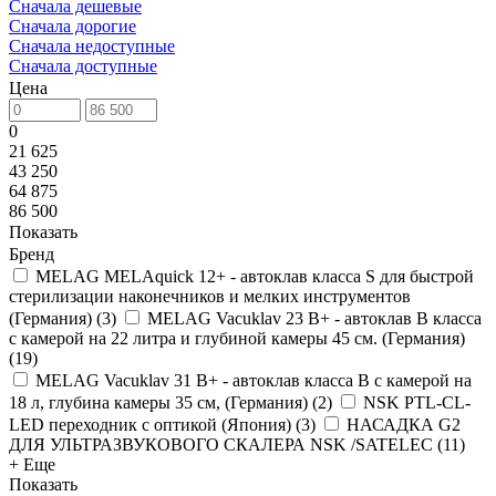
Сначала дешевые
Сначала дорогие
Сначала недоступные
Сначала доступные
Цена
0
21 625
43 250
64 875
86 500
Показать
Бренд
MELAG MELAquick 12+ - автоклав класса S для быстрой
стерилизации наконечников и мелких инструментов
(Германия)
(
3
)
MELAG Vacuklav 23 B+ - автоклав B класса
с камерой на 22 литра и глубиной камеры 45 см. (Германия)
(
19
)
MELAG Vacuklav 31 B+ - автоклав класса B с камерой на
18 л, глубина камеры 35 см, (Германия)
(
2
)
NSK PTL-CL-
LED переходник с оптикой (Япония)
(
3
)
НАСАДКА G2
ДЛЯ УЛЬТРАЗВУКОВОГО СКАЛЕРА NSK /SATELEC
(
11
)
+ Еще
Показать