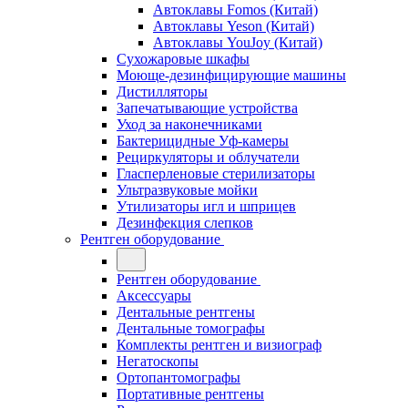
Автоклавы Fomos (Китай)
Автоклавы Yeson (Китай)
Автоклавы YouJoy (Китай)
Сухожаровые шкафы
Моюще-дезинфицирующие машины
Дистилляторы
Запечатывающие устройства
Уход за наконечниками
Бактерицидные Уф-камеры
Рециркуляторы и облучатели
Гласперленовые стерилизаторы
Ультразвуковые мойки
Утилизаторы игл и шприцев
Дезинфекция слепков
Рентген оборудование
Рентген оборудование
Аксессуары
Дентальные рентгены
Дентальные томографы
Комплекты рентген и визиограф
Негатоскопы
Ортопантомографы
Портативные рентгены