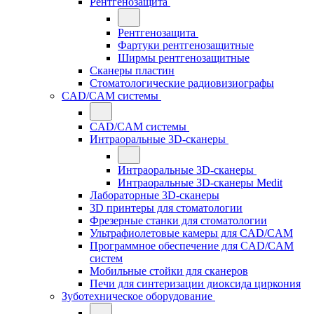
Рентгенозащита
Рентгенозащита
Фартуки рентгенозащитные
Ширмы рентгенозащитные
Сканеры пластин
Стоматологические радиовизиографы
CAD/CAM системы
CAD/CAM системы
Интраоральные 3D-сканеры
Интраоральные 3D-сканеры
Интраоральные 3D-сканеры Medit
Лабораторные 3D-сканеры
3D принтеры для стоматологии
Фрезерные станки для стоматологии
Ультрафиолетовые камеры для CAD/CAM
Программное обеспечение для CAD/CAM
систем
Мобильные стойки для сканеров
Печи для синтеризации диоксида циркония
Зуботехническое оборудование