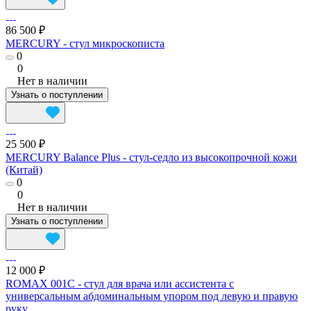
86 500 ₽
MERCURY - cтул микроскописта
0
0
Нет в наличии
Узнать о поступлении
25 500 ₽
MERCURY Balance Plus - cтул-седло из высокопрочной кожи
(Китай)
0
0
Нет в наличии
Узнать о поступлении
12 000 ₽
ROMAX 001C - стул для врача или ассистента с
универсальным абдоминальным упором под левую и правую
руку