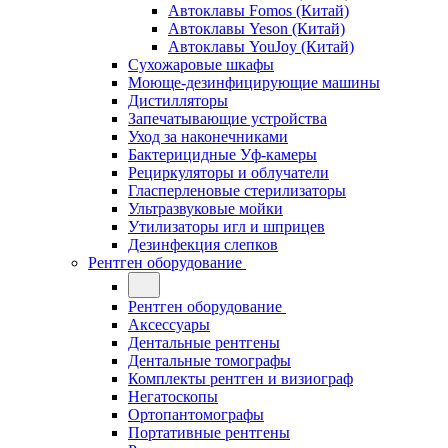
Автоклавы Fomos (Китай)
Автоклавы Yeson (Китай)
Автоклавы YouJoy (Китай)
Сухожаровые шкафы
Моюще-дезинфицирующие машины
Дистилляторы
Запечатывающие устройства
Уход за наконечниками
Бактерицидные Уф-камеры
Рециркуляторы и облучатели
Гласперленовые стерилизаторы
Ультразвуковые мойки
Утилизаторы игл и шприцев
Дезинфекция слепков
Рентген оборудование
Рентген оборудование
Аксессуары
Дентальные рентгены
Дентальные томографы
Комплекты рентген и визиограф
Негатоскопы
Ортопантомографы
Портативные рентгены