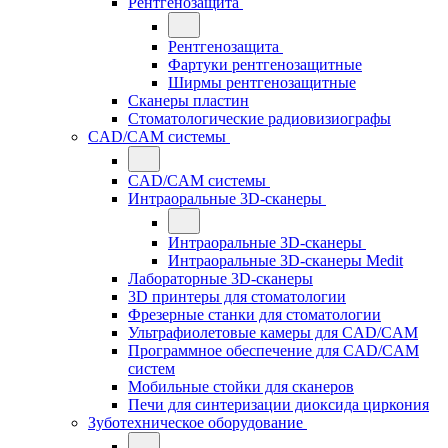
Рентгенозащита
Рентгенозащита
Фартуки рентгенозащитные
Ширмы рентгенозащитные
Сканеры пластин
Стоматологические радиовизиографы
CAD/CAM системы
CAD/CAM системы
Интраоральные 3D-сканеры
Интраоральные 3D-сканеры
Интраоральные 3D-сканеры Medit
Лабораторные 3D-сканеры
3D принтеры для стоматологии
Фрезерные станки для стоматологии
Ультрафиолетовые камеры для CAD/CAM
Программное обеспечение для CAD/CAM
систем
Мобильные стойки для сканеров
Печи для синтеризации диоксида циркония
Зуботехническое оборудование