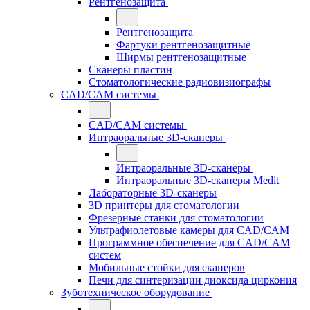
Рентгенозащита
Рентгенозащита
Фартуки рентгенозащитные
Ширмы рентгенозащитные
Сканеры пластин
Стоматологические радиовизиографы
CAD/CAM системы
CAD/CAM системы
Интраоральные 3D-сканеры
Интраоральные 3D-сканеры
Интраоральные 3D-сканеры Medit
Лабораторные 3D-сканеры
3D принтеры для стоматологии
Фрезерные станки для стоматологии
Ультрафиолетовые камеры для CAD/CAM
Программное обеспечение для CAD/CAM
систем
Мобильные стойки для сканеров
Печи для синтеризации диоксида циркония
Зуботехническое оборудование