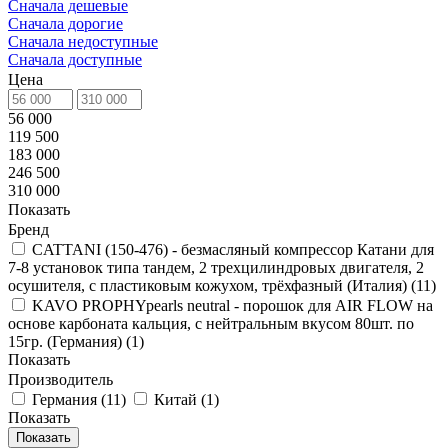
Сначала дешевые
Сначала дорогие
Сначала недоступные
Сначала доступные
Цена
56 000
119 500
183 000
246 500
310 000
Показать
Бренд
CATTANI (150-476) - безмасляный компрессор Катани для
7-8 установок типа тандем, 2 трехцилиндровых двигателя, 2
осушителя, с пластиковым кожухом, трёхфазный (Италия)
(
11
)
KAVO PROPHYpearls neutral - порошок для AIR FLOW на
основе карбоната кальция, с нейтральным вкусом 80шт. по
15гр. (Германия)
(
1
)
Показать
Производитель
Германия
(
11
)
Китай
(
1
)
Показать
Показать