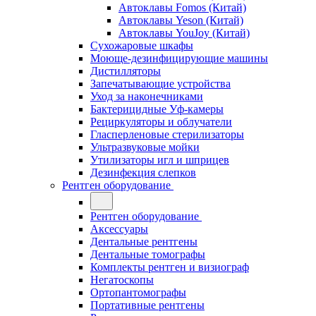
Автоклавы Fomos (Китай)
Автоклавы Yeson (Китай)
Автоклавы YouJoy (Китай)
Сухожаровые шкафы
Моюще-дезинфицирующие машины
Дистилляторы
Запечатывающие устройства
Уход за наконечниками
Бактерицидные Уф-камеры
Рециркуляторы и облучатели
Гласперленовые стерилизаторы
Ультразвуковые мойки
Утилизаторы игл и шприцев
Дезинфекция слепков
Рентген оборудование
Рентген оборудование
Аксессуары
Дентальные рентгены
Дентальные томографы
Комплекты рентген и визиограф
Негатоскопы
Ортопантомографы
Портативные рентгены