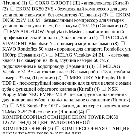
(Италия)
(
1
)
COXO C-ROOT I (III) - апекслокатор (Китай)
(
2
)
EKOM DK50 2VS - безмасляный компрессор для двух
установок с кожухом, без осушителя (Словакия)
(
3
)
EKOM
DK50 2x2V 110 M - безмаслянный компрессор для четырех
установок с осушителем, без кожуха (110-215) (Словакия)
(
2
)
EMS AIR-FLOW Prophylaxis Master - комбинированный
профилактический аппарат, 3 наконечника
(
1
)
IVOCLAR
VIVADENT Bluephase N - полимеризационная лампа
(
8
)
KAVO Rondoflex 50 мкм - порошок для аппарата Rondoflex уп.
1000гр (Германия)
(
1
)
MELAG Vacuklav 24 BL+ - автоклав
класса B с камерой на 39 л, глубина камеры 60 см, с
подключением к водопроводу (Германия)
(
3
)
MELAG
Vacuklav 31 B+ - автоклав класса B с камерой на 18 л, глубина
камеры 35 см, (Германия)
(
2
)
MERCURY Air Prophy Unit
TDP II - пескоструйный наконечник для снятия налета с эмали
зуба с функцией обратного клапана (Китай)
(
4
)
NSK
Prophy-Mate NEO PMNG-M4-P - пескоструйный наконечник
для полировки зубов, под 4-х канальное соединение (Япония)
(
1
)
NSK Surgic Pro OPT - физиодиспенсер с наконечником
Ti-Max X-SG20L со светом (Япония)
(
4
)
КОМПРЕССОРНАЯ СТАНЦИЯ EKOM TOWER DK50
12x2VT /M ДЛЯ ЦЕНТРАЛИЗОВАННОЙ
КОМПРЕССОРНОЙ
(
2
)
КОМПРЕССОРНАЯ СТАНЦИЯ
EKOM TOWER DK50 9x2VT /M ДЛЯ