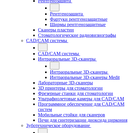
Рентгенозащита
Рентгенозащита
Фартуки рентгенозащитные
Ширмы рентгенозащитные
Сканеры пластин
Стоматологические радиовизиографы
CAD/CAM системы
CAD/CAM системы
Интраоральные 3D-сканеры
Интраоральные 3D-сканеры
Интраоральные 3D-сканеры Medit
Лабораторные 3D-сканеры
3D принтеры для стоматологии
Фрезерные станки для стоматологии
Ультрафиолетовые камеры для CAD/CAM
Программное обеспечение для CAD/CAM
систем
Мобильные стойки для сканеров
Печи для синтеризации диоксида циркония
Зуботехническое оборудование