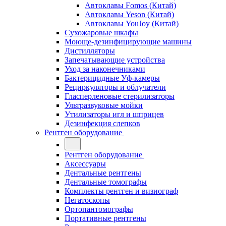
Автоклавы Fomos (Китай)
Автоклавы Yeson (Китай)
Автоклавы YouJoy (Китай)
Сухожаровые шкафы
Моюще-дезинфицирующие машины
Дистилляторы
Запечатывающие устройства
Уход за наконечниками
Бактерицидные Уф-камеры
Рециркуляторы и облучатели
Гласперленовые стерилизаторы
Ультразвуковые мойки
Утилизаторы игл и шприцев
Дезинфекция слепков
Рентген оборудование
Рентген оборудование
Аксессуары
Дентальные рентгены
Дентальные томографы
Комплекты рентген и визиограф
Негатоскопы
Ортопантомографы
Портативные рентгены