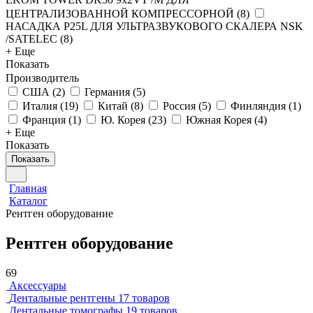
ЦЕНТРАЛИЗОВАННОЙ КОМПРЕССОРНОЙ
(
8
)
НАСАДКА P25L ДЛЯ УЛЬТРАЗВУКОВОГО СКАЛЕРА NSK
/SATELEC
(
8
)
+ Еще
Показать
Производитель
CША
(
2
)
Германия
(
5
)
Италия
(
19
)
Китай
(
8
)
Россия
(
5
)
Финляндия
(
1
)
Франция
(
1
)
Ю. Корея
(
23
)
Южная Корея
(
4
)
+ Еще
Показать
Показать
Главная
Каталог
Рентген оборудование
Рентген оборудование
69
Аксессуары
Дентальные рентгены
17 товаров
Дентальные томографы
19 товаров