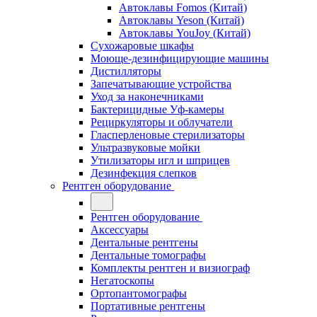
Автоклавы Fomos (Китай)
Автоклавы Yeson (Китай)
Автоклавы YouJoy (Китай)
Сухожаровые шкафы
Моюще-дезинфицирующие машины
Дистилляторы
Запечатывающие устройства
Уход за наконечниками
Бактерицидные Уф-камеры
Рециркуляторы и облучатели
Гласперленовые стерилизаторы
Ультразвуковые мойки
Утилизаторы игл и шприцев
Дезинфекция слепков
Рентген оборудование
Рентген оборудование
Аксессуары
Дентальные рентгены
Дентальные томографы
Комплекты рентген и визиограф
Негатоскопы
Ортопантомографы
Портативные рентгены