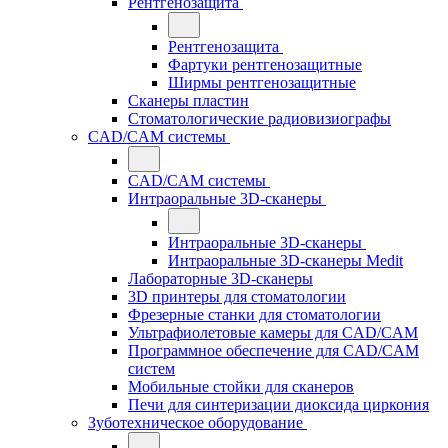
Рентгенозащита
Рентгенозащита
Фартуки рентгенозащитные
Ширмы рентгенозащитные
Сканеры пластин
Стоматологические радиовизиографы
CAD/CAM системы
CAD/CAM системы
Интраоральные 3D-сканеры
Интраоральные 3D-сканеры
Интраоральные 3D-сканеры Medit
Лабораторные 3D-сканеры
3D принтеры для стоматологии
Фрезерные станки для стоматологии
Ультрафиолетовые камеры для CAD/CAM
Программное обеспечение для CAD/CAM
систем
Мобильные стойки для сканеров
Печи для синтеризации диоксида циркония
Зуботехническое оборудование