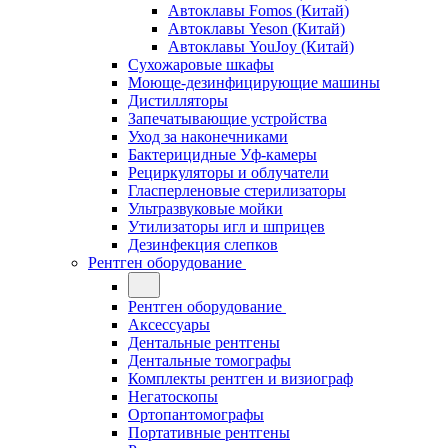
Автоклавы Fomos (Китай)
Автоклавы Yeson (Китай)
Автоклавы YouJoy (Китай)
Сухожаровые шкафы
Моюще-дезинфицирующие машины
Дистилляторы
Запечатывающие устройства
Уход за наконечниками
Бактерицидные Уф-камеры
Рециркуляторы и облучатели
Гласперленовые стерилизаторы
Ультразвуковые мойки
Утилизаторы игл и шприцев
Дезинфекция слепков
Рентген оборудование
Рентген оборудование
Аксессуары
Дентальные рентгены
Дентальные томографы
Комплекты рентген и визиограф
Негатоскопы
Ортопантомографы
Портативные рентгены