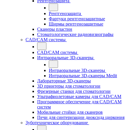
Рентгенозащита
Рентгенозащита
Фартуки рентгенозащитные
Ширмы рентгенозащитные
Сканеры пластин
Стоматологические радиовизиографы
CAD/CAM системы
CAD/CAM системы
Интраоральные 3D-сканеры
Интраоральные 3D-сканеры
Интраоральные 3D-сканеры Medit
Лабораторные 3D-сканеры
3D принтеры для стоматологии
Фрезерные станки для стоматологии
Ультрафиолетовые камеры для CAD/CAM
Программное обеспечение для CAD/CAM
систем
Мобильные стойки для сканеров
Печи для синтеризации диоксида циркония
Зуботехническое оборудование