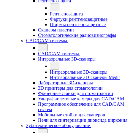
Рентгенозащита
Рентгенозащита
Фартуки рентгенозащитные
Ширмы рентгенозащитные
Сканеры пластин
Стоматологические радиовизиографы
CAD/CAM системы
CAD/CAM системы
Интраоральные 3D-сканеры
Интраоральные 3D-сканеры
Интраоральные 3D-сканеры Medit
Лабораторные 3D-сканеры
3D принтеры для стоматологии
Фрезерные станки для стоматологии
Ультрафиолетовые камеры для CAD/CAM
Программное обеспечение для CAD/CAM
систем
Мобильные стойки для сканеров
Печи для синтеризации диоксида циркония
Зуботехническое оборудование