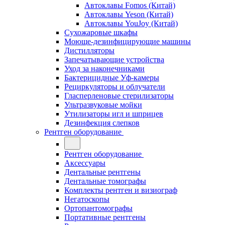
Автоклавы Fomos (Китай)
Автоклавы Yeson (Китай)
Автоклавы YouJoy (Китай)
Сухожаровые шкафы
Моюще-дезинфицирующие машины
Дистилляторы
Запечатывающие устройства
Уход за наконечниками
Бактерицидные Уф-камеры
Рециркуляторы и облучатели
Гласперленовые стерилизаторы
Ультразвуковые мойки
Утилизаторы игл и шприцев
Дезинфекция слепков
Рентген оборудование
Рентген оборудование
Аксессуары
Дентальные рентгены
Дентальные томографы
Комплекты рентген и визиограф
Негатоскопы
Ортопантомографы
Портативные рентгены