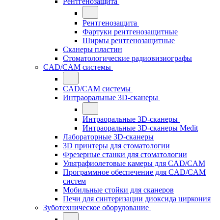
Рентгенозащита
Рентгенозащита
Фартуки рентгенозащитные
Ширмы рентгенозащитные
Сканеры пластин
Стоматологические радиовизиографы
CAD/CAM системы
CAD/CAM системы
Интраоральные 3D-сканеры
Интраоральные 3D-сканеры
Интраоральные 3D-сканеры Medit
Лабораторные 3D-сканеры
3D принтеры для стоматологии
Фрезерные станки для стоматологии
Ультрафиолетовые камеры для CAD/CAM
Программное обеспечение для CAD/CAM
систем
Мобильные стойки для сканеров
Печи для синтеризации диоксида циркония
Зуботехническое оборудование