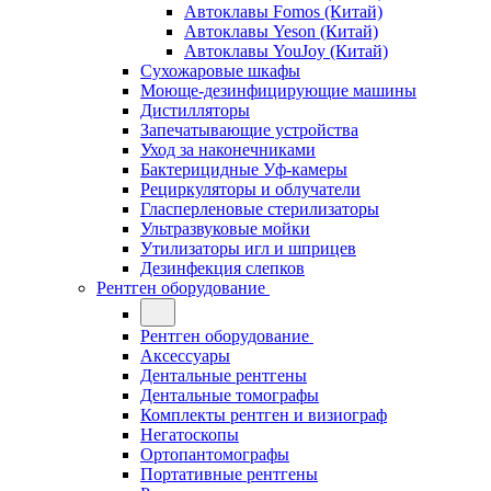
Автоклавы Fomos (Китай)
Автоклавы Yeson (Китай)
Автоклавы YouJoy (Китай)
Сухожаровые шкафы
Моюще-дезинфицирующие машины
Дистилляторы
Запечатывающие устройства
Уход за наконечниками
Бактерицидные Уф-камеры
Рециркуляторы и облучатели
Гласперленовые стерилизаторы
Ультразвуковые мойки
Утилизаторы игл и шприцев
Дезинфекция слепков
Рентген оборудование
Рентген оборудование
Аксессуары
Дентальные рентгены
Дентальные томографы
Комплекты рентген и визиограф
Негатоскопы
Ортопантомографы
Портативные рентгены