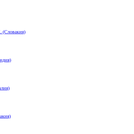
 (Словакия)
ндия)
лия)
акия)