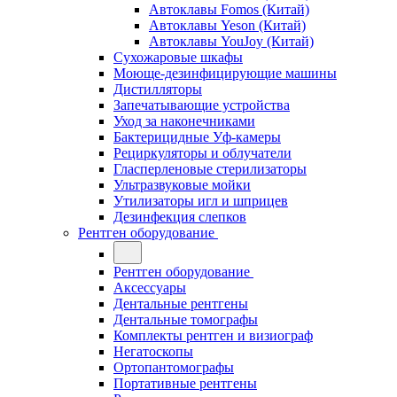
Автоклавы Fomos (Китай)
Автоклавы Yeson (Китай)
Автоклавы YouJoy (Китай)
Сухожаровые шкафы
Моюще-дезинфицирующие машины
Дистилляторы
Запечатывающие устройства
Уход за наконечниками
Бактерицидные Уф-камеры
Рециркуляторы и облучатели
Гласперленовые стерилизаторы
Ультразвуковые мойки
Утилизаторы игл и шприцев
Дезинфекция слепков
Рентген оборудование
Рентген оборудование
Аксессуары
Дентальные рентгены
Дентальные томографы
Комплекты рентген и визиограф
Негатоскопы
Ортопантомографы
Портативные рентгены