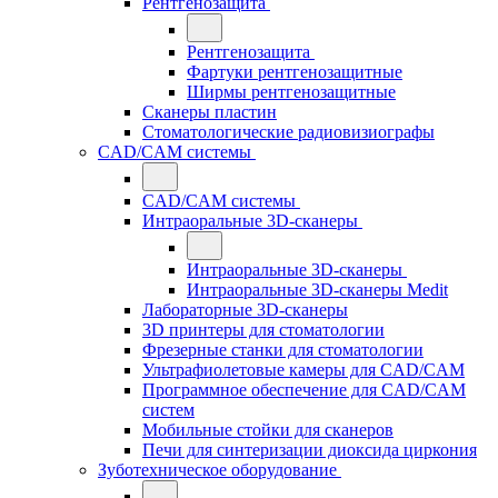
Рентгенозащита
Рентгенозащита
Фартуки рентгенозащитные
Ширмы рентгенозащитные
Сканеры пластин
Стоматологические радиовизиографы
CAD/CAM системы
CAD/CAM системы
Интраоральные 3D-сканеры
Интраоральные 3D-сканеры
Интраоральные 3D-сканеры Medit
Лабораторные 3D-сканеры
3D принтеры для стоматологии
Фрезерные станки для стоматологии
Ультрафиолетовые камеры для CAD/CAM
Программное обеспечение для CAD/CAM
систем
Мобильные стойки для сканеров
Печи для синтеризации диоксида циркония
Зуботехническое оборудование