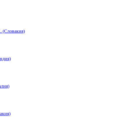
 (Словакия)
ндия)
лия)
акия)