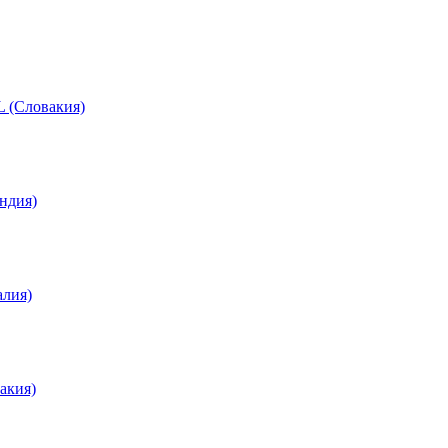
 (Словакия)
ндия)
лия)
акия)