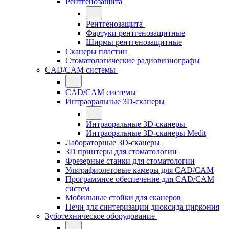
Рентгенозащита
Рентгенозащита
Фартуки рентгенозащитные
Ширмы рентгенозащитные
Сканеры пластин
Стоматологические радиовизиографы
CAD/CAM системы
CAD/CAM системы
Интраоральные 3D-сканеры
Интраоральные 3D-сканеры
Интраоральные 3D-сканеры Medit
Лабораторные 3D-сканеры
3D принтеры для стоматологии
Фрезерные станки для стоматологии
Ультрафиолетовые камеры для CAD/CAM
Программное обеспечение для CAD/CAM
систем
Мобильные стойки для сканеров
Печи для синтеризации диоксида циркония
Зуботехническое оборудование