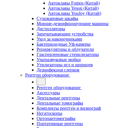
Автоклавы Fomos (Китай)
Автоклавы Yeson (Китай)
Автоклавы YouJoy (Китай)
Сухожаровые шкафы
Моюще-дезинфицирующие машины
Дистилляторы
Запечатывающие устройства
Уход за наконечниками
Бактерицидные Уф-камеры
Рециркуляторы и облучатели
Гласперленовые стерилизаторы
Ультразвуковые мойки
Утилизаторы игл и шприцев
Дезинфекция слепков
Рентген оборудование
Рентген оборудование
Аксессуары
Дентальные рентгены
Дентальные томографы
Комплекты рентген и визиограф
Негатоскопы
Ортопантомографы
Портативные рентгены