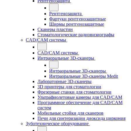
Рентгенозащита
Рентгенозащита
Фартуки рентгенозащитные
Ширмы рентгенозащитные
Сканеры пластин
Стоматологические радиовизиографы
CAD/CAM системы
CAD/CAM системы
Интраоральные 3D-сканеры
Интраоральные 3D-сканеры
Интраоральные 3D-сканеры Medit
Лабораторные 3D-сканеры
3D принтеры для стоматологии
Фрезерные станки для стоматологии
Ультрафиолетовые камеры для CAD/CAM
Программное обеспечение для CAD/CAM
систем
Мобильные стойки для сканеров
Печи для синтеризации диоксида циркония
Зуботехническое оборудование