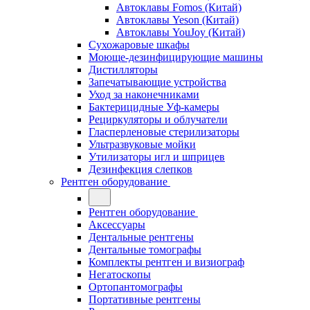
Автоклавы Fomos (Китай)
Автоклавы Yeson (Китай)
Автоклавы YouJoy (Китай)
Сухожаровые шкафы
Моюще-дезинфицирующие машины
Дистилляторы
Запечатывающие устройства
Уход за наконечниками
Бактерицидные Уф-камеры
Рециркуляторы и облучатели
Гласперленовые стерилизаторы
Ультразвуковые мойки
Утилизаторы игл и шприцев
Дезинфекция слепков
Рентген оборудование
Рентген оборудование
Аксессуары
Дентальные рентгены
Дентальные томографы
Комплекты рентген и визиограф
Негатоскопы
Ортопантомографы
Портативные рентгены